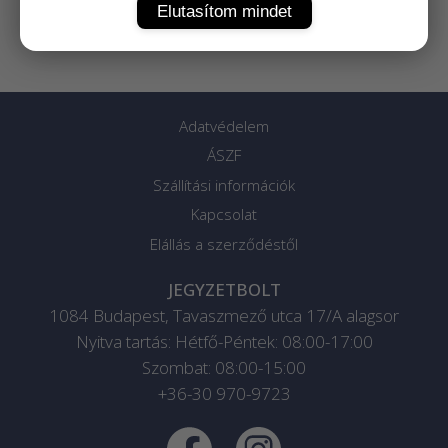
Elutasítom mindet
Adatvédelem
ÁSZF
Szállítási információk
Kapcsolat
Elállás a szerződéstől
JEGYZETBOLT
1084
Budapest
,
Tavaszmező utca 17/A alagsor
Nyitva tartás: Hétfő-Péntek: 08:00-17:00
Szombat: 08:00-15:00
+36-30 970-9723