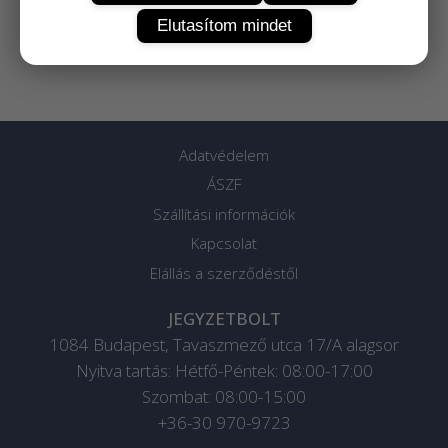
Elutasítom mindet
Adatvédelem
ÁSZF
Szállítási információk
Kapcsolat
Elállás a szerződéstől
JEGYZETBOLT
1084
Budapest
,
Tavaszmező utca 17/A alagsor
Nyitva tartás: Hétfő-Péntek: 08:00-17:00
Szombat: 08:00-15:00
+36-30 970-9723