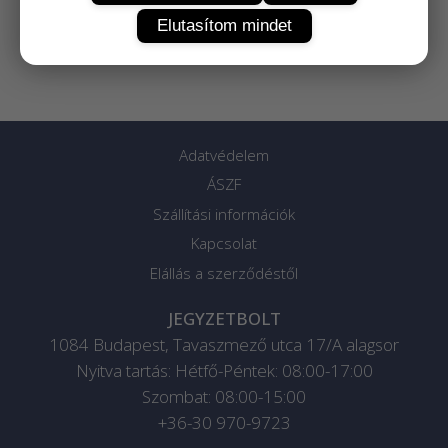
Elutasítom mindet
Adatvédelem
ÁSZF
Szállítási információk
Kapcsolat
Elállás a szerződéstől
JEGYZETBOLT
1084
Budapest
,
Tavaszmező utca 17/A alagsor
Nyitva tartás: Hétfő-Péntek: 08:00-17:00
Szombat: 08:00-15:00
+36-30 970-9723