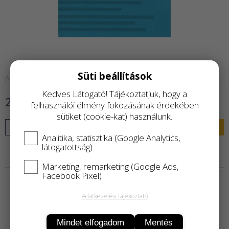
Süti beállítások
Azonnal raktárról
Kedves Látogató! Tájékoztatjuk, hogy a
2 900 Ft
felhasználói élmény fokozásának érdekében
sütiket (cookie-kat) használunk.
KOSÁRBA
Analitika, statisztika (Google Analytics,
látogatottság)
Termékleírás
Marketing, remarketing (Google Ads,
Facebook Pixel)
Adatkezelési tájékoztató
Mindet elfogadom
Mentés