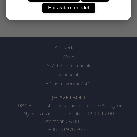
Elutasítom mindet
Adatvédelem
ÁSZF
Szállítási információk
Kapcsolat
Elállás a szerződéstől
JEGYZETBOLT
1084
Budapest
,
Tavaszmező utca 17/A alagsor
Nyitva tartás: Hétfő-Péntek: 08:00-17:00
Szombat: 08:00-15:00
+36-30 970-9723