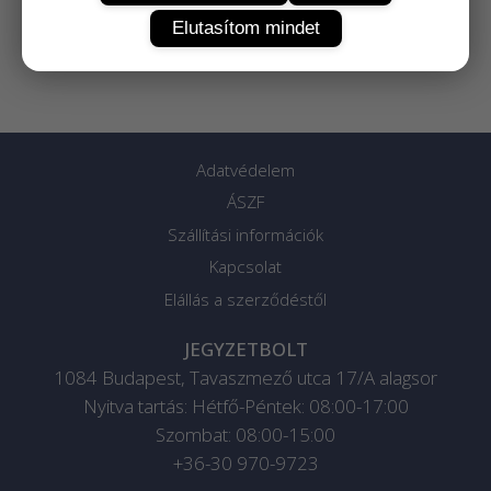
Elutasítom mindet
Adatvédelem
ÁSZF
Szállítási információk
Kapcsolat
Elállás a szerződéstől
JEGYZETBOLT
1084
Budapest
,
Tavaszmező utca 17/A alagsor
Nyitva tartás: Hétfő-Péntek: 08:00-17:00
Szombat: 08:00-15:00
+36-30 970-9723