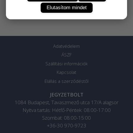
Elutasítom mindet
Adatvédelem
ÁSZF
Szállítási információk
Kapcsolat
Elállás a szerződéstől
JEGYZETBOLT
1084
Budapest
,
Tavaszmező utca 17/A alagsor
Nyitva tartás: Hétfő-Péntek: 08:00-17:00
Szombat: 08:00-15:00
+36-30 970-9723