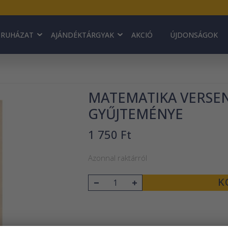
RUHÁZAT
AJÁNDÉKTÁRGYAK
AKCIÓ
ÚJDONSÁGOK
MATEMATIKA VERSE
GYŰJTEMÉNYE
1 750 Ft
Azonnal raktárról
K