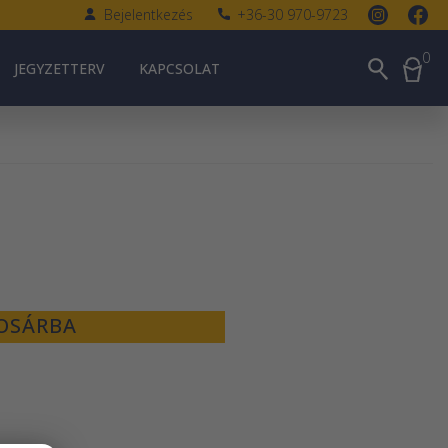
Bejelentkezés
+36-30 970-9723
0
JEGYZETTERV
KAPCSOLAT
OSÁRBA