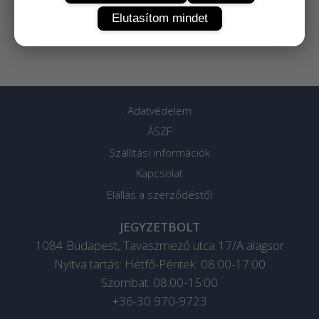
Elutasítom mindet
Adatvédelem
ÁSZF
Szállítási információk
Kapcsolat
Elállás a szerződéstől
JEGYZETBOLT
1084
Budapest
,
Tavaszmező utca 17/A alagsor
Nyitva tartás: Hétfő-Péntek: 08:00-17:00
Szombat: 08:00-15:00
+36-30 970-9723