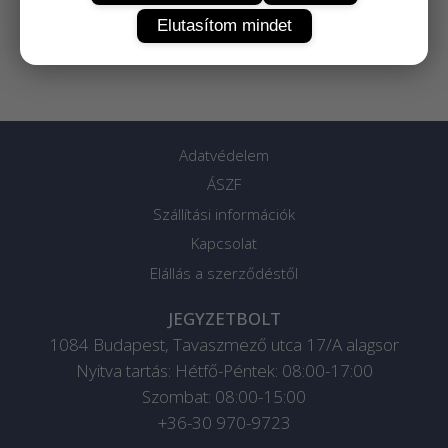
Elutasítom mindet
Adatvédelem
ÁSZF
Szállítási információk
Kapcsolat
Elállás a szerződéstől
JEGYZETBOLT
1084
Budapest
,
Tavaszmező utca 17/A alagsor
Nyitva tartás: Hétfő-Péntek: 08:00-17:00
Szombat: 08:00-15:00
+36-30 970-9723