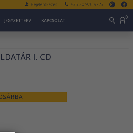
Bejelentkezés
+36-30 970-9723
0
JEGYZETTERV
KAPCSOLAT
LDATÁR I. CD
OSÁRBA