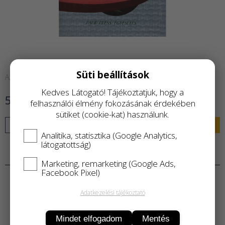
Süti beállítások
Azonnal raktárról
Kedves Látogató! Tájékoztatjuk, hogy a
500 Ft
felhasználói élmény fokozásának érdekében
sütiket (cookie-kat) használunk.
KOSÁRBA
Analitika, statisztika (Google Analytics,
látogatottság)
Termékleírás
Marketing, remarketing (Google Ads,
Facebook Pixel)
Adatkezelési tájékoztató
Mindet elfogadom
Mentés