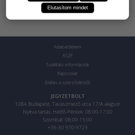
Elutasítom mindet
Adatvédelem
ÁSZF
Szállítási információk
Kapcsolat
Elállás a szerződéstől
JEGYZETBOLT
1084
Budapest
,
Tavaszmező utca 17/A alagsor
Nyitva tartás: Hétfő-Péntek: 08:00-17:00
Szombat: 08:00-15:00
+36-30 970-9723