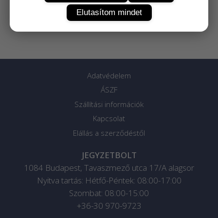
Elutasítom mindet
Adatvédelem
ÁSZF
Szállítási információk
Kapcsolat
Elállás a szerződéstől
JEGYZETBOLT
1084
Budapest
,
Tavaszmező utca 17/A alagsor
Nyitva tartás: Hétfő-Péntek: 08:00-17:00
Szombat: 08:00-15:00
+36-30 970-9723