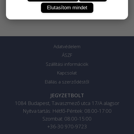
Elutasítom mindet
Adatvédelem
ÁSZF
Szállítási információk
Kapcsolat
Elállás a szerződéstől
JEGYZETBOLT
1084
Budapest
,
Tavaszmező utca 17/A alagsor
Nyitva tartás: Hétfő-Péntek: 08:00-17:00
Szombat: 08:00-15:00
+36-30 970-9723