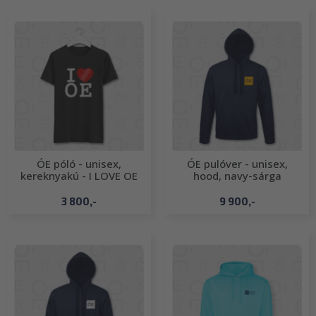
ÓE póló - unisex,
ÓE pulóver - unisex,
kereknyakú - I LOVE OE
hood, navy-sárga
3 800,-
9 900,-