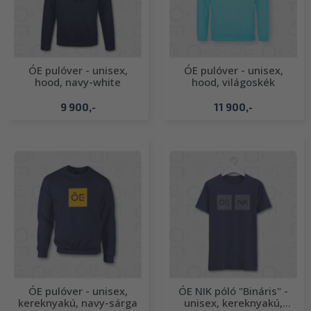
ÓE pulóver - unisex,
ÓE pulóver - unisex,
hood, navy-white
hood, világoskék
9 900,-
11 900,-
ÓE pulóver - unisex,
ÓE NIK póló "Bináris" -
kereknyakú, navy-sárga
unisex, kereknyakú,