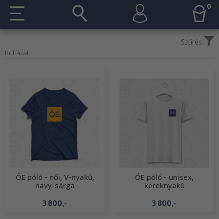
0
Szűrés
Ruházat
ÓE póló - női, V-nyakú,
ÓE póló - unisex,
navy-sárga
kereknyakú
3 800,-
3 800,-