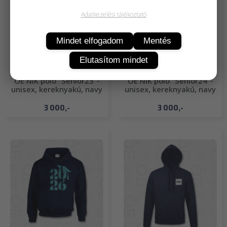
Adatkezelési tájékoztató
Mindet elfogadom
Mentés
Elutasítom mindet
ÓE NIK póló "Senior23"-
ÓE NIK póló "Senior24"-
unisex, kereknyakú, navy
unisex, kereknyakú, navy
3 000,-
3 000,-