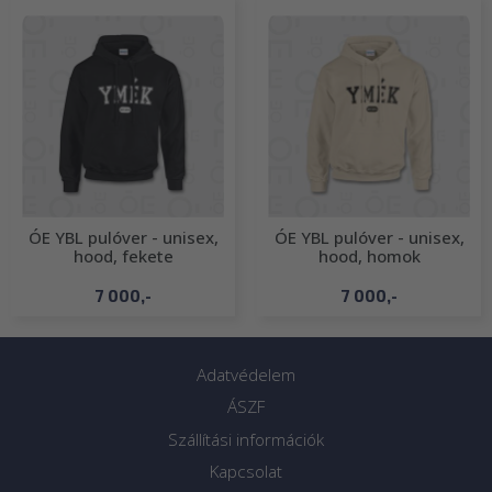
ÓE YBL pulóver - unisex,
ÓE YBL pulóver - unisex,
hood, fekete
hood, homok
7 000,-
7 000,-
Adatvédelem
ÁSZF
Szállítási információk
Kapcsolat