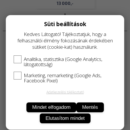
13 000,-
ÚJDONSÁGOK
Süti beállítások
Kedves Látogató! Tájékoztatjuk, hogy a
felhasználói élmény fokozásának érdekében
sütiket (cookie-kat) használunk.
Analitika, statisztika (Google Analytics,
látogatottság)
Marketing, remarketing (Google Ads,
Facebook Pixel)
Adatkezelési tájékoztató
Summer csomag
NIK csomag
Mindet elfogadom
Mentés
30 000,-
20 000,-
Elutasítom mindet